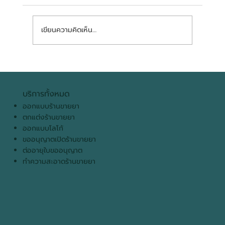
เขียนความคิดเห็น…
ร้านขายยาคุณภาพคืออะไร? อยากเข้าร่วม
โครงการต้องทำยังไงบ้าง ในปี 2026
บริการทั้งหมด
ออกแบบร้านขายยา
ตกแต่งร้านขายยา
ออกแบบโลโก้
ขออนุญาตเปิดร้านขายยา
ต่ออายุใบขออนุญาต
ทำความสะอาดร้านขายยา