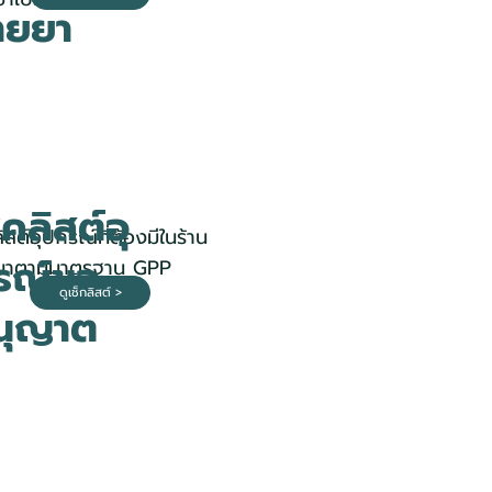
ายยา
็คลิสต์อุ
ลิสต์อุปกรณ์ที่ต้องมีในร้าน
รณ์ขอ
ยาตามมาตรฐาน GPP
ดูเช็กลิสต์ >
นุญาต