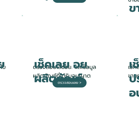
ข
ย
เช็คเลย อย.
เช
บใบ
ตรวจสอบเลขอย. และข้อมูล
เช็ค
ผลิตภัณฑ์
ป
ผลิตภัณฑ์ที่ได้รับอนุญาต
ขาย
ตรวจสอบเลย >
อ