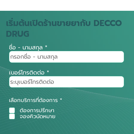
เริ่มต้นเปิดร้านขายยากับ DECCO
DRUG
ชื่อ - นามสกุล
เบอร์โทรติดต่อ
ต้
เลือกบริการที่ต้องการ
*
อ
ต้องการปรึกษา
ง
ร
จองคิวนัดหมาย
ะ
บุ