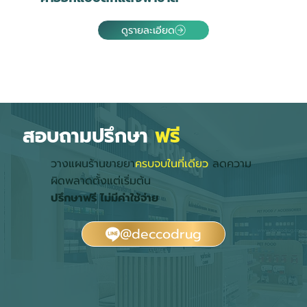
ดูรายละเอียด
สอบถามปรึกษา
ฟรี
วางแผนร้านขายยา
ครบจบในที่เดียว
ลดความ
ผิดพลาดตั้งแต่เริ่มต้น
ปรึกษาฟรี ไม่มีค่าใช้จ่าย
@deccodrug