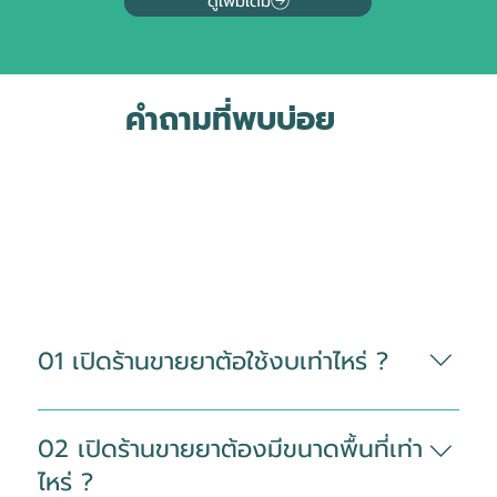
ดูเพิ่มเติม
คำถามที่พบบ่อย
01 เปิดร้านขายยาต้อใช้งบเท่าไหร่ ?
การเปิดร้านขายยาขนาดเล็กถึงกลางใน
ปัจจุบัน ต้องใช้เงินลงทุนเริ่มต้นประมาณ
02 เปิดร้านขายยาต้องมีขนาดพื้นที่เท่า
300,000 ถึง 500,000 บาท ขึ้นอยู่กับ
ไหร่ ?
ขนาดร้าน ทำเล และการตกแต่งให้ผ่าน