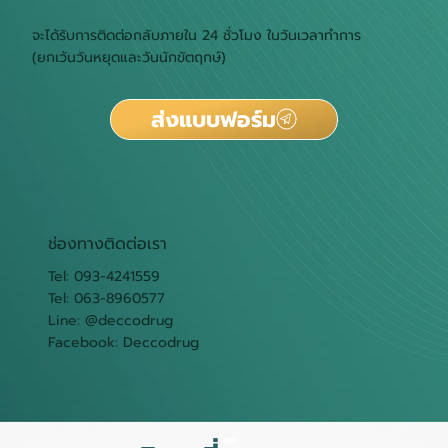
จะได้รับการติดต่อกลับภายใน 24 ชั่วโมง ในวันเวลาทำการ
(ยกเว้นวันหยุดและวันนักขัตฤกษ์)
ส่งแบบฟอร์ม
ช่องทางติดต่อเรา
Tel: 093-4241559
Tel: 063-8960577
Line: @deccodrug
Facebook: Deccodrug