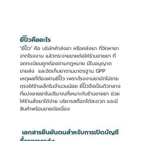
ยี่ปั๊วคืออะไร 
"ยี่ปั๊ว" คือ บริษัทค้าส่งยา หรือคลังยา ที่จัดหายา
จากโรงงาน แล้วกระจายขายต่อให้ร้านขายยา ที่
จดทะเบียนถูกต้องตามกฎหมาย มีใบอนุญาต
ขายส่ง  และจัดเก็บยาตามมาตรฐาน GPP
เหตุผลที่ต้องผ่านยี่ปั๊ว เพราะโรงงานยามักไม่ขาย
ตรงให้ร้านเล็กในจำนวนน้อย ยี่ปั๊วจึงเป็นตัวกลาง
ที่แบ่งขายยาในปริมาณที่เหมาะกับร้านขายยา ช่วย
ให้ร้านสั่งยาได้ง่าย บริหารสต๊อกได้สะดวก และมี
สินค้าพร้อมขายต่อเนื่อง
 เอกสารยืนยันตนสำหรับการเปิดบัญชี