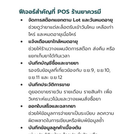
ฟีเจอร์สำคัญที่ POS ร้านยาควรมี
จัดการสต๊อกแยกตาม Lot และวันหมดอายุ
ช่วยดูว่ายาแต่ละล็อตรับเข้าวันไหน เหลือเท่า
ไหร่ และหมดอายุเมื่อไหร่
แจ้งเตือนยาใกล้หมดอายุ
ช่วยให้ร้านวางแผนจัดการสต๊อก ส่งคืน หรือ
แยกเก็บยาได้ทันเวลา
บันทึกบัญชีซื้อและขายยา
รองรับข้อมูลที่เกี่ยวข้องกับ ข.ย.9, ข.ย.10, 
ข.ย.11 และ ข.ย.12
บันทึกประวัติการขาย
ดูยอดขายรายวัน รายเดือน รายสินค้า เพื่อ
วิเคราะห์แนวโน้มและวางแผนสั่งซื้อยา
ออกใบเสร็จและฉลากยา
ช่วยให้ข้อมูลการจ่ายยาเป็นระเบียบ ลดความ
ผิดพลาดในการเขียนหรือพิมพ์ข้อมูลซ้ำ
บันทึกข้อมูลลูกค้าเบื้องต้น