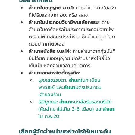
ซื้อยาราคาส่ง
สำเนาใบอนุญาต ข.ย.1:
 ถ่ายสำเนาจากใบจริง
ที่ได้รับแจกจาก อย. หรือ สสจ.
สำเนาใบประกอบวิชาชีพเภสัชกรรม:
 ถ่าย
สำเนาใบการ์ดหรือใบประกาศประกอบวิชาชีพ 
พร้อมให้เภสัชกรประจำร้านเซ็นสำเนาถูกต้อง
ด้วยปากกาตัวเอง
สำเนาหนังสือ ข.ย.14:
 ถ่ายสำเนาจากคู่ฉบับที่
ยื่นไว้ตอนขออนุญาตเปิดร้านยาส่งให้ยี่ปั๊ว
เก็บเป็นหลักฐานเวลาปฏิบัติการ
สำเนาเอกสารจัดตั้งธุรกิจ:
บุคคลธรรมดา:
สำเนา
ใบทะเบียน
พาณิชย์ และ
สำเนา
บัตรประชาชน
เจ้าของร้าน
นิติบุคคล:
สำเนา
หนังสือรับรองบริษัท 
(คัดสําเนาไม่เกิน 3-6 เดือน) และ
สำเนา
ใบ ภ.พ.20 
เลือกผู้จัดจำหน่ายอย่างไรให้เหมาะกับ