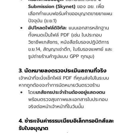
Submission (Skynet)
 ของ อย. เพื่อ
เลือกทำแบบฟอร์มคำขออนุญาตขายยาแผน
ปัจจุบัน (ข.ย.1)
อัปโหลดไฟล์ดิจิทัล:
 แนบเอกสารหลักฐาน
ทั้งหมดเป็นไฟล์ PDF (
เช่น ใบประกอบ
วิชาชีพเภสัชกร, หนังสือรับรองปฏิบัติการ 
ข.ย.14, สัญญาเช่าตึก, ใบรับรองแพทย์ และ
รูปถ่ายร้านค้ารูปแบบ GPP ทุกมุม
) 
3. นัดหมายลงตรวจประเมินสถานที่จริง 
เจ้าหน้าที่จะนั่งเช็กไฟล์ PDF ที่คุณส่งไปในระบบ 
หากถูกต้องจะทำการนัดหมายวันตรวจร้าน
โดย
เภสัชกรประจำร้านต้องอยู่แสดงตน
พร้อมตรวจสุขภาพและเอกสารใบประกอบ
จริงต่อหน้าเจ้าหน้าที่ในวันนั้น 
4. ชำระเงินค่าธรรมเนียมอิเล็กทรอนิกส์และ
รับใบอนุญาต