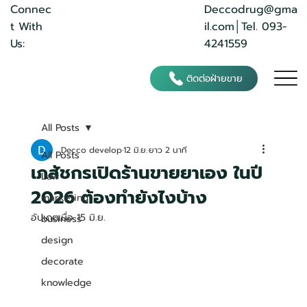
Deccodrug@gma
Connec
il.com
│Tel. 093-
t With
4241559
Us:
ติดต่อฝ่ายขาย
All Posts
Decco develop
12 มิ.ย.
ยาว 2 นาที
All Posts
เภสัชกรเปิดร้านขายยาเอง ในปี
Law
2026 ต้องทำยังไงบ้าง
marketing
อัปเดตเมื่อ
15 มิ.ย.
business
design
decorate
knowledge