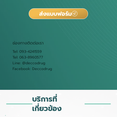
ส่งแบบฟอร์ม
ช่องทางติดต่อเรา
Tel: 093-4241559
Tel: 063-8960577
Line: @deccodrug
Facebook: Deccodrug
บริการที่
เกี่ยวข้อง