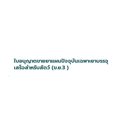
ใบอนุญาตขายยาแผนปัจจุบันเฉพาะยาบรรจุ
เสร็จสำหรับสัตว์ (ข.ย.3 )