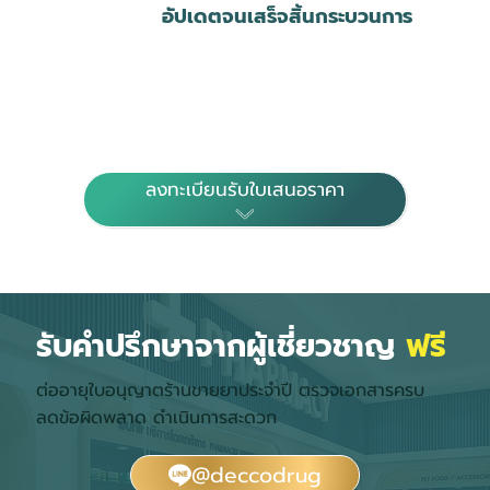
อัปเดตจนเสร็จสิ้นกระบวนการ
ลงทะเบียนรับใบเสนอราคา
รับคำปรึกษาจากผู้เชี่ยวชาญ
ฟรี
ต่ออายุใบอนุญาตร้านขายยาประจำปี ตรวจเอกสารครบ
ลดข้อผิดพลาด ดำเนินการสะดวก
@deccodrug